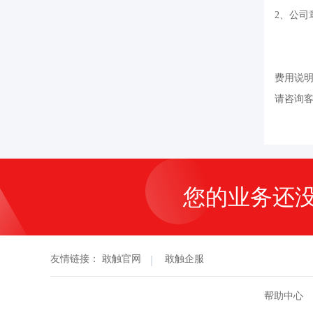
2、公司
费用说
请咨询
您的业务还
友情链接：
敢触官网
敢触企服
帮助中心