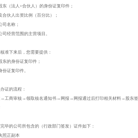
股东（法人+合伙人）的身份证复印件；
及合伙人出资比例（百分比）；
公司名称；
公司经营范围的主营项目。
称核准下来后，您需要提供：
股东的身份证复印件；
身份证复印件。
个办证的流程：
准→工商审核→领取核名通知书→网报→网报通过后打印相关材料→股东
章
理完毕的公司所包含的（行政部门签发）证件如下：
执照正副本