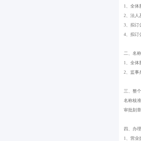
1、全体
2、法人
3、拟订
4、拟订
二、名
1、全体
2、监事
三、整
名称核
审批刻
四、办
1、营业