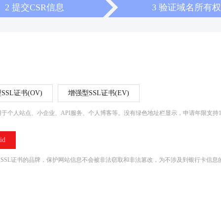
2 提交CSR信息
3 验证域名所有权
SSL证书(OV)
增强型SSL证书(EV)
于个人站点、小企业、API服务、个人博客等。没有绿色地址栏显示，申请年限支持1
id
向提供简易版SSL证书的品牌，保护网站信息不会被非法窃取和非法篡改，为不涉及到银行卡