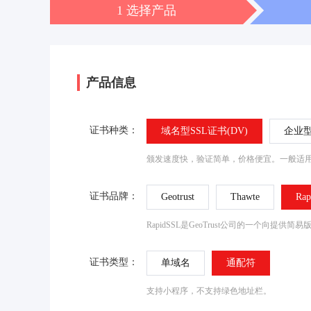
1 选择产品
产品信息
证书种类：
域名型SSL证书(DV)
企业型
颁发速度快，验证简单，价格便宜。一般适用
证书品牌：
Geotrust
Thawte
Rap
RapidSSL是GeoTrust公司的一个
证书类型：
单域名
通配符
支持小程序，不支持绿色地址栏。