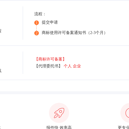
流程：
提交申请
1
程
商标使用许可备案通知书（2-3个月）
2
【商标许可备案】
【代理委托书】
个人
企业
载
优
报件快 效率高
更专业