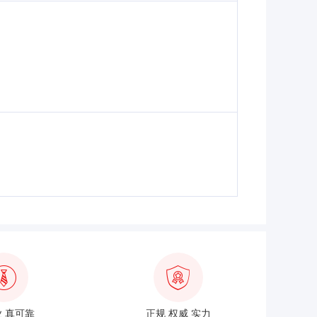
 真可靠
正规 权威 实力