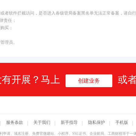
构或者软件拦截访问，是否进入各级管局备案黑名单无法正常备案，请自
律责任；
成购买；
系管理员。
没有开展？马上
或
创建业务
服务条款
关于我们
新手指导
隐私保护
手机版
利申请、域名注册、免费官微建站、小程序、SSL证书、企业邮局、工商财税等于一