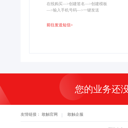
在线购买—>创建签名—>创建模板
—>输入手机号码—>一键发送
前往发送短信>
您的业务还
友情链接：
敢触官网
敢触企服