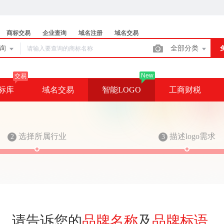
商标交易
企业查询
域名注册
域名交易
查询
全部分类
New
交易
标库
域名交易
智能LOGO
工商财税
选择所属行业
描述logo需求
2
3
请
告
诉
您
的
品
牌
名
称
及
品
牌
标
语