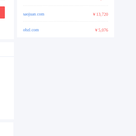
saojuan.com
￥13,720
obzl.com
￥5,076