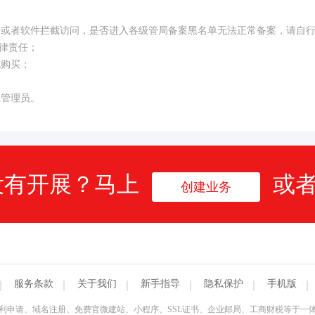
构或者软件拦截访问，是否进入各级管局备案黑名单无法正常备案，请自
律责任；
成购买；
系管理员。
没有开展？马上
或
创建业务
服务条款
关于我们
新手指导
隐私保护
手机版
利申请、域名注册、免费官微建站、小程序、SSL证书、企业邮局、工商财税等于一