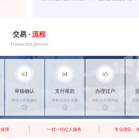
交易 ·
流程
Transaction process
3
4
5
0
0
0
审核确认
支付尾款
办理过户
经纪人审核确认
审核无误后买家
经纪人办理商标
买
商标状态
支付尾款，卖家
转让手续，交付
料
办理相关手续
相关证书
资
有保障
一对一经纪人服务
专业团队，