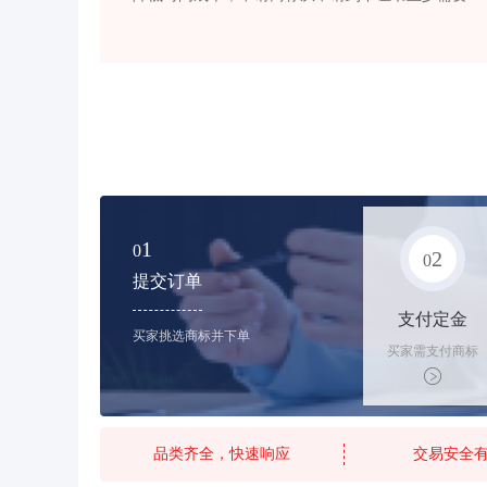
1
0
2
0
提交订单
支付定金
买家挑选商标并下单
买家需支付商标
标价的20%的购
买订金
品类齐全，快速响应
交易安全