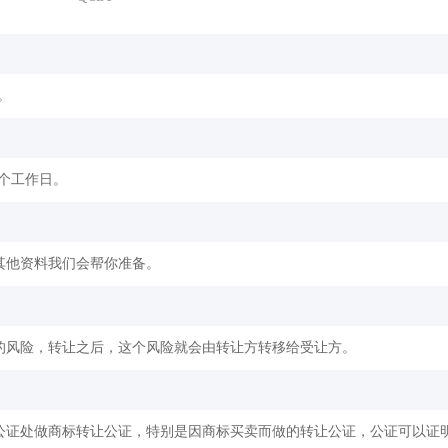
。
2个工作日。
其他资料我们会帮你准备。
的风险，转让之后，这个风险就会由转让方转移给受让方。
公证处做商标转让公证，特别是因商标买卖而做的转让公证，公证可以证