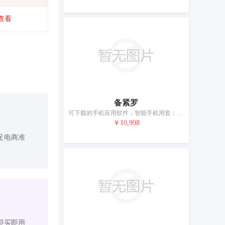
查看
备紧罗
可下载的手机应用软件；智能手机用套；耳机；计量仪器；电源材料（电线、电缆）；芯片（集成电路）；个人用防事故装置；生物指纹门锁；眼镜；电池
￥10,998
足电商准
即买即用