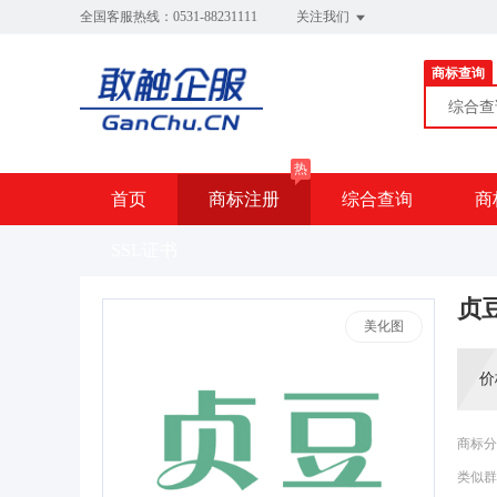
全国客服热线：0531-88231111
关注我们
商标查询
综合
热
首页
商标注册
综合查询
商
SSL证书
贞
美化图
价
商标分
类似群