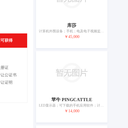
库莎
计算机外围设备；手机；电及电子视频监控设备；照相机；电线；护目镜；电子锁；太阳镜；眼镜；电池
￥45,000
后可获得
注册证
转让公证书
转让证明
苹牛 PINGCATTLE
LED显示器；可下载的手机应用软件；计算机外围设备；手机屏幕专用保护膜；智能手机用壳；入耳式耳机；USB线；液晶面板；电子锁；USB充电器
￥14,000