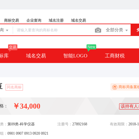
商标交易
企业查询
域名注册
域名交易
查询
全部分类
New
交易
标库
域名交易
智能LOGO
工商财税
豆
商标局备案
同名商标
￥34,000
格：
该持有人
类：
第09类-科学仪器
注册号：
27892168
有效期限：
2018-1
组：
0901 0907 0913 0920 0921