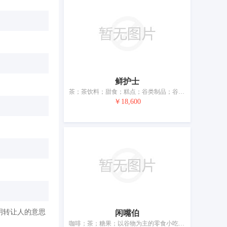
鲜护士
茶；茶饮料；甜食；糕点；谷类制品；谷粉；食用淀粉；酱油；醋；调味品
￥18,600
明转让人的意思
闲嘴伯
咖啡；茶；糖果；以谷物为主的零食小吃；糕点；面包；饺子；谷类制品；面条；调味品