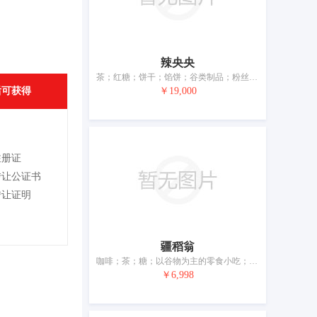
辣央央
茶；红糖；饼干；馅饼；谷类制品；粉丝；辣椒酱；涮羊肉调料；调味品；调味酱
后可获得
￥19,000
注册证
转让公证书
转让证明
疆稻翁
咖啡；茶；糖；以谷物为主的零食小吃；方便米饭；谷类制品；米；食用淀粉；调味品；发面团用酵素
￥6,998