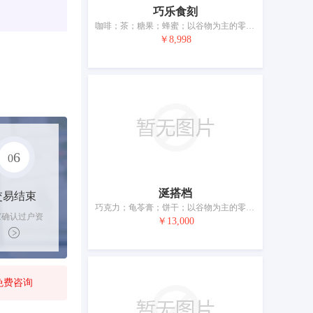
巧乐食刻
咖啡；茶；糖果；蜂蜜；以谷物为主的零食小吃；面包；饺子；谷类制品；面条为主的预制食物；调味品
￥8,998
6
0
涎搭档
交易结束
巧克力；龟苓膏；饼干；以谷物为主的零食小吃；饺子；谷类制品；面条；冰淇淋；酱油；调味品
家确认过户资
￥13,000
后，平台解冻
金支付卖家
免费咨询