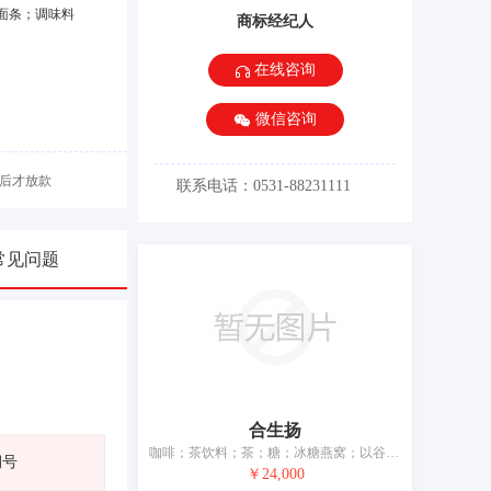
面条；调味料
商标经纪人
在线咨询
微信咨询
后才放款
联系电话：0531-88231111
常见问题
合生扬
咖啡；茶饮料；茶；糖；冰糖燕窝；以谷物为主的零食小吃；以米为主的零食小吃；粥；谷类制品；冰淇淋
期号
￥24,000