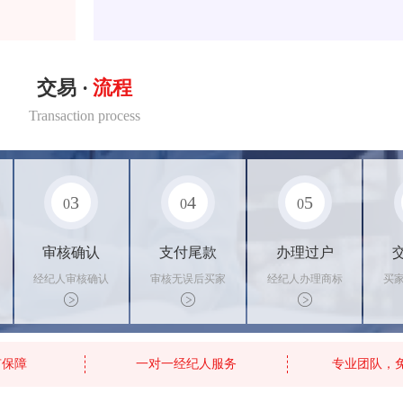
交易 ·
流程
Transaction process
3
4
5
0
0
0
审核确认
支付尾款
办理过户
经纪人审核确认
审核无误后买家
经纪人办理商标
买
商标状态
支付尾款，卖家
转让手续，交付
料
办理相关手续
相关证书
资
有保障
一对一经纪人服务
专业团队，