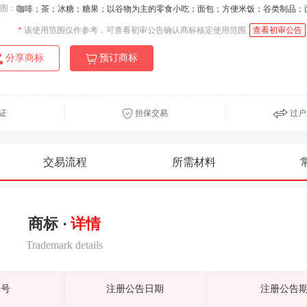
围：
咖啡；茶；冰糖；糖果；以谷物为主的零食小吃；面包；方便米饭；谷类制品；
*
该使用范围仅作参考，可查看初审公告确认商标核定使用范围
查看初审公告
分享商标
预订商标
证
担保交易
过户
交易流程
所需材料
商标 ·
详情
Trademark details
期号
注册公告日期
注册公告