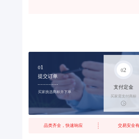
1
0
2
0
提交订单
支付定金
买家挑选商标并下单
买家需支付商标
标价的20%的购
买订金
品类齐全，快速响应
交易安全