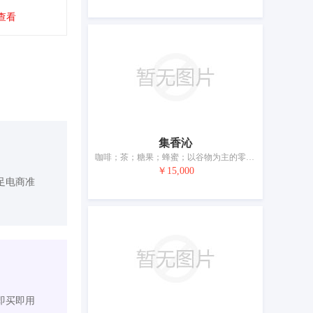
查看
集香沁
咖啡；茶；糖果；蜂蜜；以谷物为主的零食小吃；糕点；饺子；米；面条；调味料
￥15,000
足电商准
即买即用