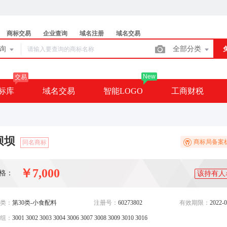
商标交易
企业查询
域名注册
域名交易
查询
全部分类
New
交易
标库
域名交易
智能LOGO
工商财税
坝坝
商标局备案
同名商标
￥7,000
格：
该持有人
类：
第30类-小食配料
注册号：
60273802
有效期限：
2022-0
组：
3001 3002 3003 3004 3006 3007 3008 3009 3010 3016